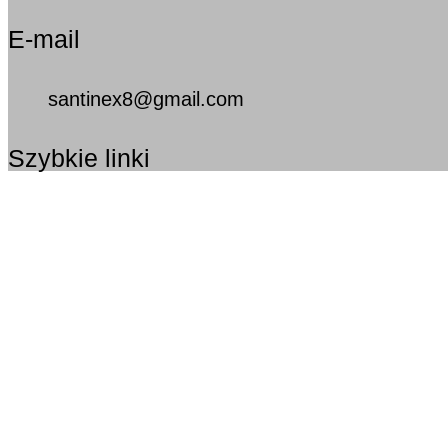
E-mail
santinex8@gmail.com
Szybkie linki