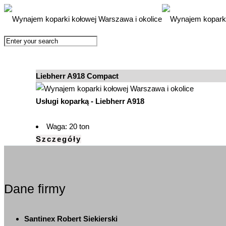
Liebherr A918 Compact
Usługi koparką - Liebherr A918
Waga: 20 ton
Szczegóły
Dane firmy
Santinex Robert Siekierski