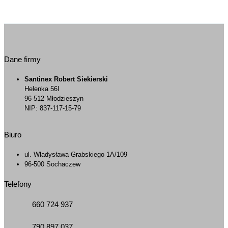
Dane firmy
Santinex Robert Siekierski
Helenka 56I
96-512 Młodzieszyn
NIP: 837-117-15-79
Biuro
ul. Władysława Grabskiego 1A/109
96-500 Sochaczew
Telefony
660 724 937
790 897 037